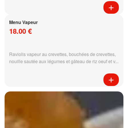
Menu Vapeur
18.00 €
Raviolis vapeur au crevettes, bouchées de crevettes,
nouille sautée aux légumes et gâteau de riz oeuf et v...