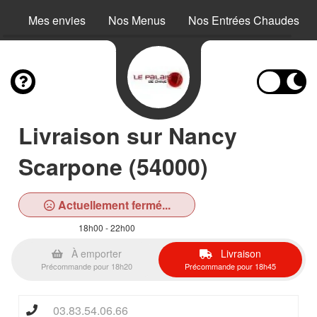
Mes envies
Nos Menus
Nos Entrées Chaudes
Livraison sur Nancy
Scarpone (54000)
Actuellement fermé...
18h00 - 22h00
À emporter
Livraison
Précommande pour 18h20
Précommande pour 18h45
03.83.54.06.66