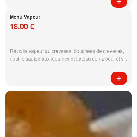
Menu Vapeur
18.00 €
Raviolis vapeur au crevettes, bouchées de crevettes,
nouille sautée aux légumes et gâteau de riz oeuf et v...