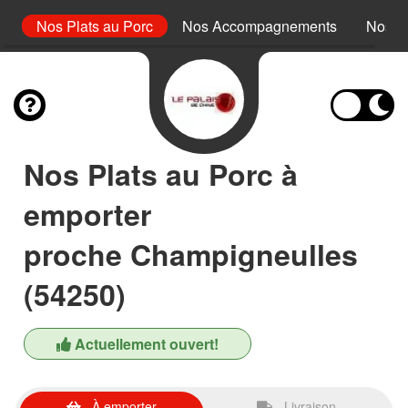
rd
Nos Plats au Porc
Nos Accompagnements
Nos D
Nos Plats au Porc à
emporter
proche Champigneulles
(54250)
Actuellement ouvert!
À emporter
Livraison