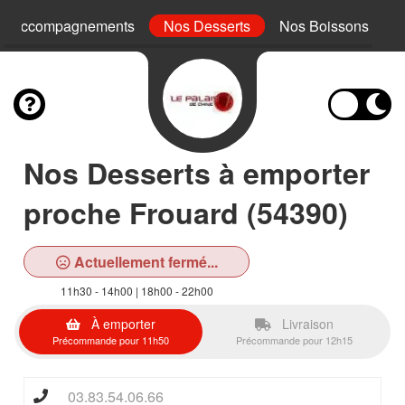
s Accompagnements
Nos Desserts
Nos Boissons
Nos Desserts à emporter
proche Frouard (54390)
Actuellement fermé...
11h30 - 14h00 | 18h00 - 22h00
À emporter
Livraison
Précommande pour 11h50
Précommande pour 12h15
03.83.54.06.66