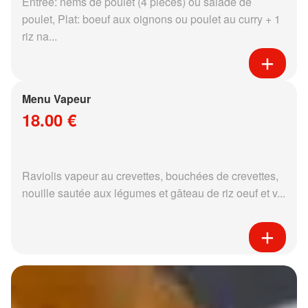
Entrée: nems de poulet (4 pièces) ou salade de
poulet, Plat: boeuf aux oignons ou poulet au curry + 1
riz na...
Menu Vapeur
18.00 €
Raviolis vapeur au crevettes, bouchées de crevettes,
nouille sautée aux légumes et gâteau de riz oeuf et v...