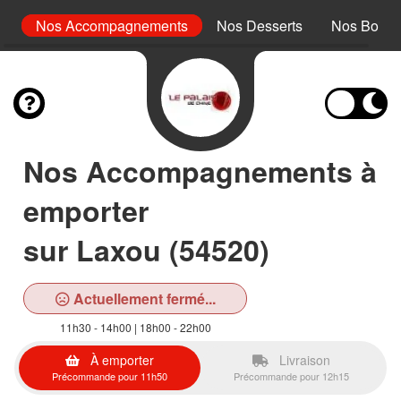
rc
Nos Accompagnements
Nos Desserts
Nos Boiss
Nos Accompagnements à
emporter
sur Laxou (54520)
Actuellement fermé...
11h30 - 14h00 | 18h00 - 22h00
À emporter
Livraison
Précommande pour 11h50
Précommande pour 12h15