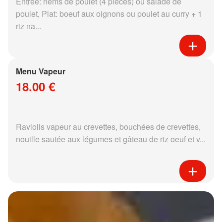
Entrée: nems de poulet (4 pièces) ou salade de
poulet, Plat: boeuf aux oignons ou poulet au curry + 1
riz na...
Menu Vapeur
18.00 €
Raviolis vapeur au crevettes, bouchées de crevettes,
nouille sautée aux légumes et gâteau de riz oeuf et v...