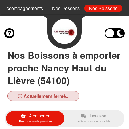
s Accompagnements
Nos Desserts
Nos Boissons
Nos Boissons à emporter
proche Nancy Haut du
Lièvre (54100)
Actuellement fermé...
À emporter
Livraison
Précommande possible
Précommande possible