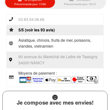
Précommande pour 11h50
Précommande pour 12h15
03.83.54.06.66
5/5 (voir les 93 avis)
Asiatique, chinois, fruits de mer, poissons,
viandes, vietnamien
90 avenue du Maréchal de Lattre de Tassigny
54000 NANCY
Moyens de paiement :
Je compose avec mes envies!