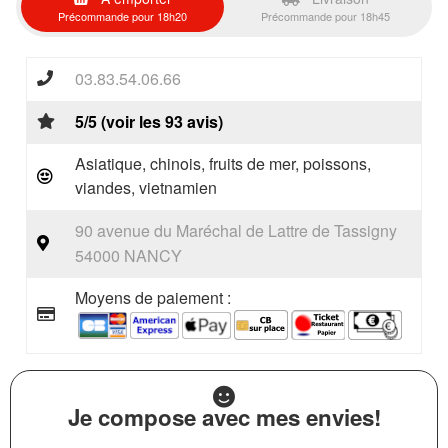
Précommande pour 18h20
Précommande pour 18h45
03.83.54.06.66
5/5 (voir les 93 avis)
Asiatique, chinois, fruits de mer, poissons,
viandes, vietnamien
90 avenue du Maréchal de Lattre de Tassigny
54000 NANCY
Moyens de paiement :
Je compose avec mes envies!