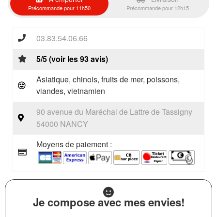
Précommande pour 11h50
Précommande pour 12h15
03.83.54.06.66
5/5 (voir les 93 avis)
Asiatique, chinois, fruits de mer, poissons,
viandes, vietnamien
90 avenue du Maréchal de Lattre de Tassigny
54000 NANCY
Moyens de paiement :
Je compose avec mes envies!