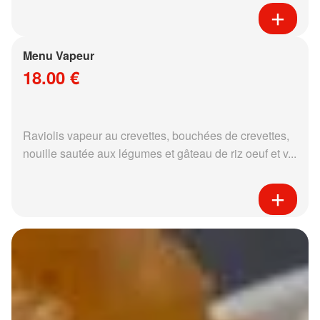
Menu Vapeur
18.00 €
Raviolis vapeur au crevettes, bouchées de crevettes,
nouille sautée aux légumes et gâteau de riz oeuf et v...