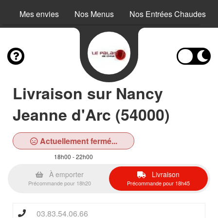
Mes envies
Nos Menus
Nos Entrées Chaudes
Livraison sur Nancy
Jeanne d'Arc (54000)
Actuellement fermé...
18h00 - 22h00
À emporter
Livraison
Précommande pour 18h20
Précommande pour 18h45
03.83.54.06.66