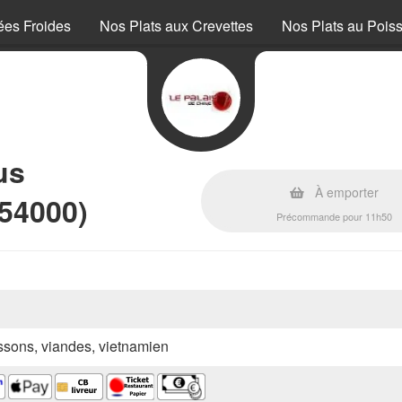
ées Froides
Nos Plats aux Crevettes
Nos Plats au Pois
us
À emporter
(54000)
Précommande pour 11h50
oissons, viandes, vietnamien