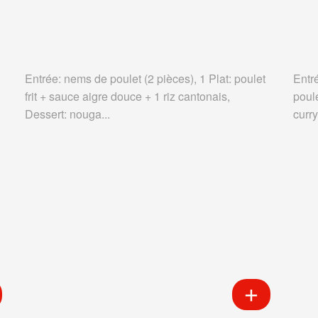
Entrée: nems de poulet (2 pièces), 1 Plat: poulet
Entr
frit + sauce aigre douce + 1 riz cantonais,
poul
Dessert: nouga...
curry