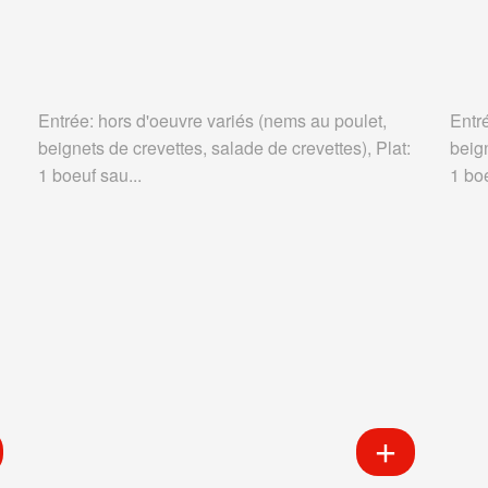
Entrée: hors d'oeuvre variés (nems au poulet,
Entr
beignets de crevettes, salade de crevettes), Plat:
beign
1 boeuf sau...
1 boe