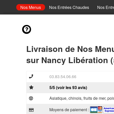
envies
Nos Menus
Nos Entrées Chaudes
Nos Entr
Livraison de Nos Men
sur Nancy Libération 
03.83.54.06.66
5/5 (voir les 93 avis)
Asiatique, chinois, fruits de mer, p
Moyens de paiement :