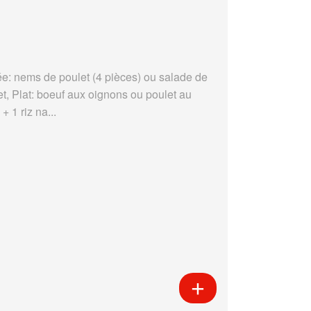
ée: nems de poulet (4 pièces) ou salade de
et, Plat: boeuf aux oignons ou poulet au
 + 1 riz na...