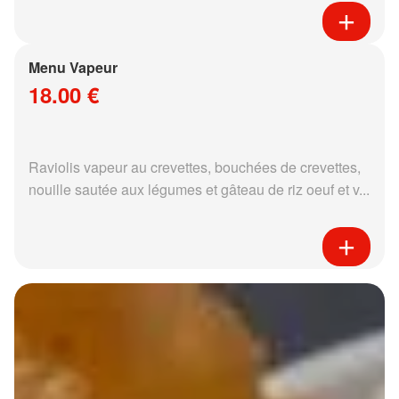
Menu Vapeur
18.00 €
Raviolis vapeur au crevettes, bouchées de crevettes,
nouille sautée aux légumes et gâteau de riz oeuf et v...