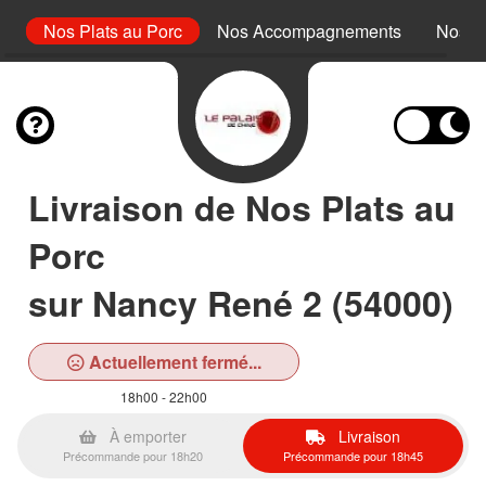
rd
Nos Plats au Porc
Nos Accompagnements
Nos D
Livraison de Nos Plats au
Porc
sur Nancy René 2 (54000)
Actuellement fermé...
18h00 - 22h00
À emporter
Livraison
Précommande pour 18h20
Précommande pour 18h45