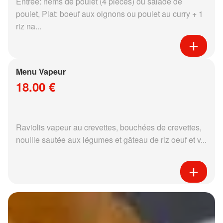
Entrée: nems de poulet (4 pièces) ou salade de
poulet, Plat: boeuf aux oignons ou poulet au curry + 1
riz na...
Menu Vapeur
18.00 €
Raviolis vapeur au crevettes, bouchées de crevettes,
nouille sautée aux légumes et gâteau de riz oeuf et v...