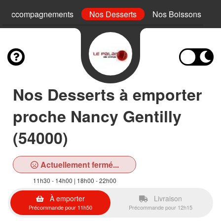
s Accompagnements
Nos Desserts
Nos Boissons
Nos Desserts à emporter
proche Nancy Gentilly
(54000)
Actuellement fermé...
11h30 - 14h00 | 18h00 - 22h00
À emporter
Livraison
Précommande pour 11h50
Précommande pour 12h15