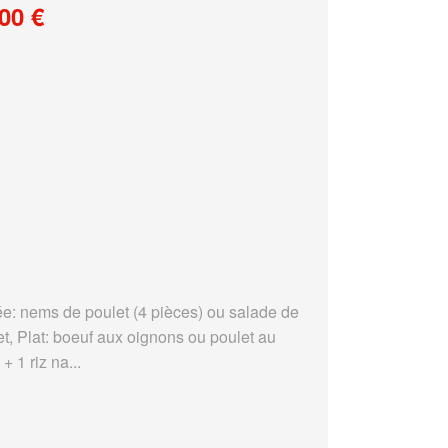
00 €
ée: nems de poulet (4 pièces) ou salade de
et, Plat: boeuf aux oignons ou poulet au
 + 1 riz na...