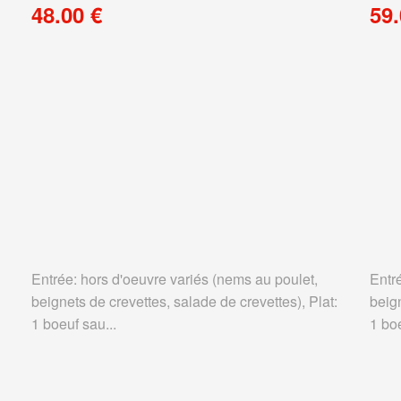
48.00 €
59.
Entrée: hors d'oeuvre variés (nems au poulet,
Entr
beignets de crevettes, salade de crevettes), Plat:
beign
1 boeuf sau...
1 boe