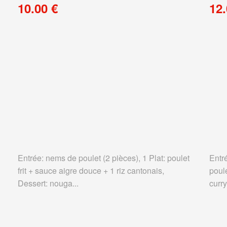
10.00 €
12.
Entrée: nems de poulet (2 pièces), 1 Plat: poulet
Entr
frit + sauce aigre douce + 1 riz cantonais,
poul
Dessert: nouga...
curry