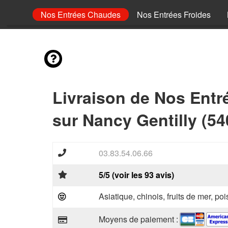
 Menus
Nos Entrées Chaudes
Nos Entrées Froides
Livraison de Nos Ent
sur Nancy Gentilly (54
03.83.54.06.66
5/5 (voir les 93 avis)
Asiatique, chinois, fruits de mer, p
Moyens de paiement :