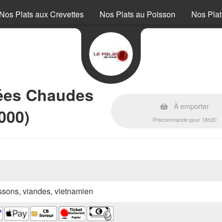
Nos Plats aux Crevettes
Nos Plats au Poisson
Nos Plat
rées Chaudes
À emporter
000)
Précommande pour 18h20
oissons, viandes, vietnamien