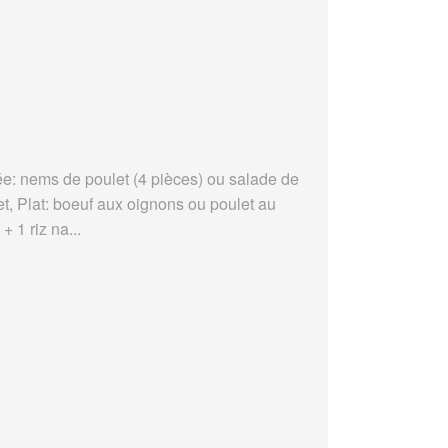
ée: nems de poulet (4 pièces) ou salade de
et, Plat: boeuf aux oignons ou poulet au
 + 1 riz na...