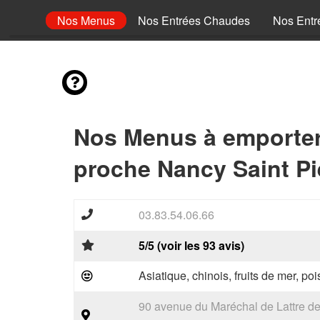
envies
Nos Menus
Nos Entrées Chaudes
Nos Entr
Nos Menus à emporte
proche Nancy Saint Pi
03.83.54.06.66
5/5 (voir les 93 avis)
Asiatique, chinois, fruits de mer, p
90 avenue du Maréchal de Lattre d