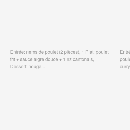
Entrée: nems de poulet (2 pièces), 1 Plat: poulet
Entr
frit + sauce aigre douce + 1 riz cantonais,
poul
Dessert: nouga...
curry