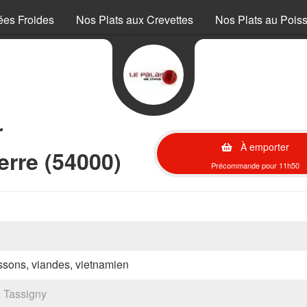
ées Froides
Nos Plats aux Crevettes
Nos Plats au Pois
r
À emporter
erre (54000)
Précommande pour 11h50
oissons, viandes, vietnamien
e Tassigny