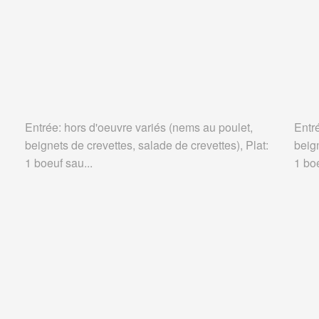
Entrée: hors d'oeuvre variés (nems au poulet,
Entr
beignets de crevettes, salade de crevettes), Plat:
beign
1 boeuf sau...
1 boe