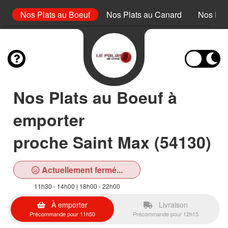
et
Nos Plats au Boeuf
Nos Plats au Canard
Nos Pla
Nos Plats au Boeuf à
emporter
proche Saint Max (54130)
Actuellement fermé...
11h30 - 14h00 | 18h00 - 22h00
À emporter
Livraison
Précommande pour 11h50
Précommande pour 12h15