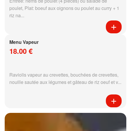
Entrée: nems de poulet (4 pièces) ou salade de
poulet, Plat: boeuf aux oignons ou poulet au curry + 1
riz na...
Menu Vapeur
18.00 €
Raviolis vapeur au crevettes, bouchées de crevettes,
nouille sautée aux légumes et gâteau de riz oeuf et v...