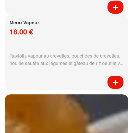
Menu Vapeur
18.00 €
Raviolis vapeur au crevettes, bouchées de crevettes,
nouille sautée aux légumes et gâteau de riz oeuf et v...