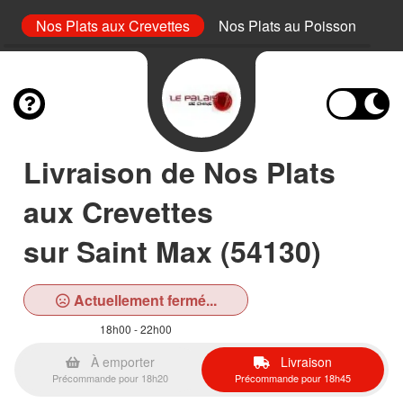
es
Nos Plats aux Crevettes
Nos Plats au Poisson
No
Livraison de Nos Plats
aux Crevettes
sur Saint Max (54130)
Actuellement fermé...
18h00 - 22h00
À emporter
Livraison
Précommande pour 18h20
Précommande pour 18h45